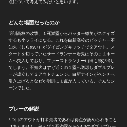
点について考えてみたいと思います。
どんな場面だったのか
明訓高校の攻撃、１死満塁からバッター微笑がスクイズ
するも小フライになる。これを白新高校のピッチャー不
知火（しらぬい）がダイビングキャッチで２アウト。ス
タートを切っていたサードランナー岩鬼はそのままホー
ムへ突入しており、ファーストランナー山田も飛び出し
てしまう。不知火はすぐ近くの１塁へ送球しダブルプレ
ーが成立して３アウトチェンジ。白新ナインがベンチへ
引き上げるとなぜか明訓に１点が入っている、そんなシ
ーンでした。
プレーの解説
3つ目のアウトが打者走者であれば得点が認められること
はありません。例えば１死満塁から6-4-3のダブルプレー