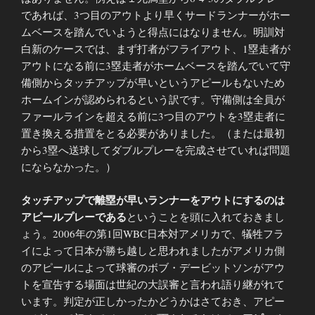
であれば、3つ目のアウトより早くサードランナーがホー
ムベースを踏んでいようと得点にはなりません。明訓対
白新のケースでは、まず打者がフライアウト、1塁走者が
アウトになる前に3塁走者がホームベースを踏んでいて守
備側からタッチアップが早いというアピールもないため
ホームインが認められるという訳です。守備側は全員が
ファールラインを超える前に3つ目のアウトを3塁走者に
置き換える措置をとる必要がありました。（または最初
から3塁へ送球してダブルプレーを完成させていれば問題
にならなかった。）
タッチアップで離塁が早いランナーをアウトにするのは
アピールプレーである
ということを頭に入れておきまし
ょう。2006年の第1回WBC日本対アメリカで、犠牲フラ
イによって日本が勝ち越しと思われましたがアメリカ側
のアピールによって球審のボブ・デービットソンがアウ
トを宣告する場面は世紀の大誤審と言われ語り継がれて
います。判定が正しかったかどうかはさておき、アピー