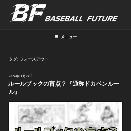
コ
ン
テ
ン
野球トレーニングジムBASEBALL
ツ
FUTURE
メニュー
へ
ス
キ
タグ:
フォースアウト
ッ
プ
投
2024年11月29日
稿
ルールブックの盲点？『通称ドカベンルー
日:
ル』