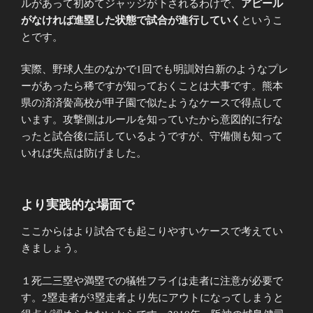
アピール
ルがあって初めてジャッジが下されるわけで、
がなければ進塁した状態で試合が進行していく
というこ
とです。
実際、野球人生のなかで1回でも明訓対白新のようなプレ
ーがあったら稀ですが知っておくことは大事です。熊本
県の済済黌高校が甲子園で似たようなケースで得点して
います。攻撃側はルールを知っていたから意図的に行な
ったと試合後に話しているようですが、守備側も知って
いれば失点は防げました。
より実践的な場面で
ここからはより試合でも起こりやすいケースで考えてい
きましょう。
１死二三塁や満塁での犠牲フライは走者に注意が必要で
す。2塁走者が3塁走者より先にアウトになってしまうと