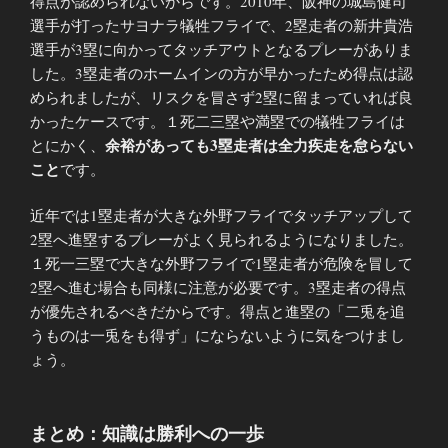
得点が認められないからです。2010年、阪神の城島健司
選手が打ったサヨナラ犠牲フライで、2塁走者の新井貴浩
選手が3塁に向かってタッチアウトとなるプレーがありま
した。3塁走者のホームインの方が早かったため得点は認
められましたが、リスクを冒さず2塁に留まっていれば良
かったケースです。１死二三塁や満塁での犠牲フライは
余裕があっても3塁走者は全力疾走を怠らない
とにかく、
こと
です。
近年では1塁走者が大きな外野フライでタッチアップして
2塁へ進塁するプレーがよく見られるようになりました。
１死一三塁で大きな外野フライで1塁走者が危険を冒して
2塁へ進む場合も同様に注意が必要です。3塁走者の得点
が優先されるべきだからです。得点と進塁の「二兎を追
うものは一兎をも得ず」にならないように気をつけまし
ょう。
まとめ：知識は勝利への一歩